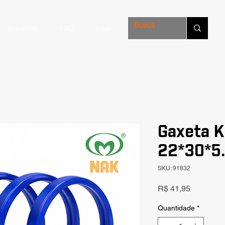
Soluções
FAQ
Loja
Gaxeta Ki
22*30*5.
SKU: 91832
Preço
R$ 41,95
Quantidade
*