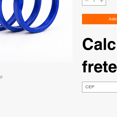
Adic
Calc
frete
//