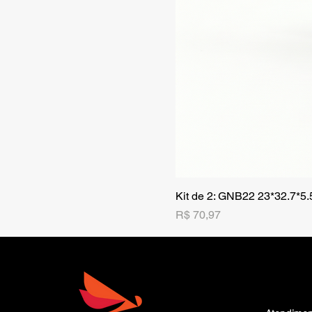
Kit de 2: GNB22 23*32.7*5
Preço
R$ 70,97