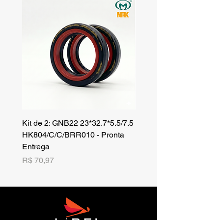
Kit de 2: GNB22 23*32.7*5.5/7.5
Kit de 3: TZR 19*33.3*8
HK804/C/C/BRR010 - Pronta
NK701B/C/C// - Pronta 
Entrega
Preço
R$ 42,25
Preço
R$ 70,97