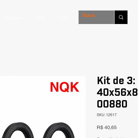
Soluções
FAQ
Loja
Kit de 3:
40x56x8
00880
SKU: 12617
Preço
R$ 40,65