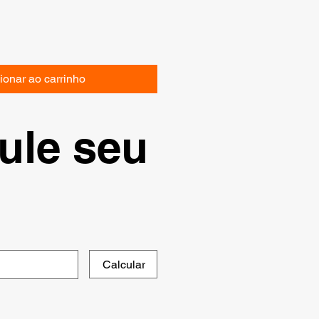
ionar ao carrinho
ule seu
Calcular