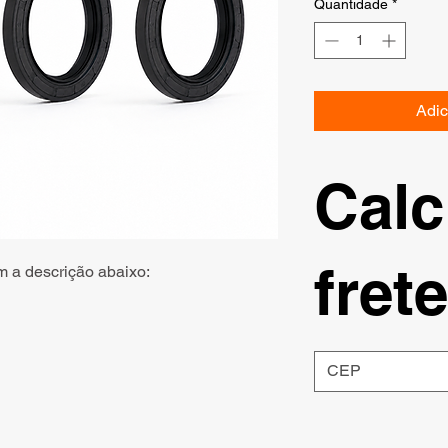
Quantidade
*
Adic
Calc
frete
m a descrição abaixo: