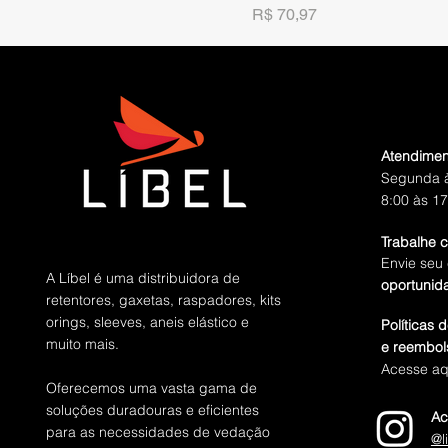
Preço
R$ 70,97
Atendimen
Segunda à
8:00 às 17
Trabalhe 
Envie seu 
A Líbel é uma distribuidora de
oportunid
retentores, gaxetas, raspadores, kits
orings, sleeves, aneis elástico e
Políticas 
muito mais.
e reembol
Acesse aq
Oferecemos uma vasta gama de
soluções duradouras e eficientes
Ac
para as necessidades de vedação
@l