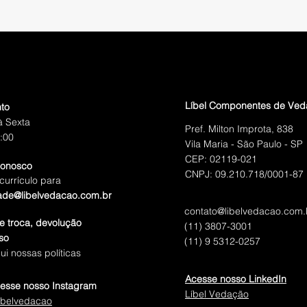
Líbel Componentes de Ve
to
 Sexta
Pref. Milton Improta, 838
:00
Vila Maria - São Paulo - SP
CEP: 02119-021
conosco
CNPJ: 09.210.718/0001-87
currículo para
ade@libelvedacao.com.br
contato@libelvedacao.com.
de troca, devolução
(11) 3807-3001
so
(11) 9 5312-0257
ui nossas políticas
Acesse nosso LinkedIn
esse nosso Instagram
Líbel Vedação
ibelvedacao