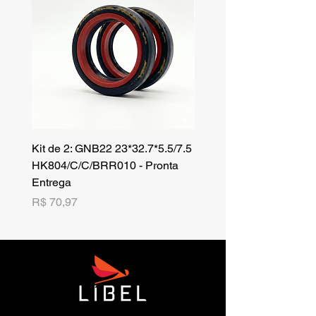
Kit de 2: GNB22 23*32.7*5.5/7.5
Kit de 3: TZR 19*33.3*8
HK804/C/C/BRR010 - Pronta
NK701B/C/C// - Pronta 
Entrega
Preço
R$ 42,25
Preço
R$ 70,97