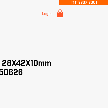
(11) 3807 3001
Login
r 28X42X10mm
 50626