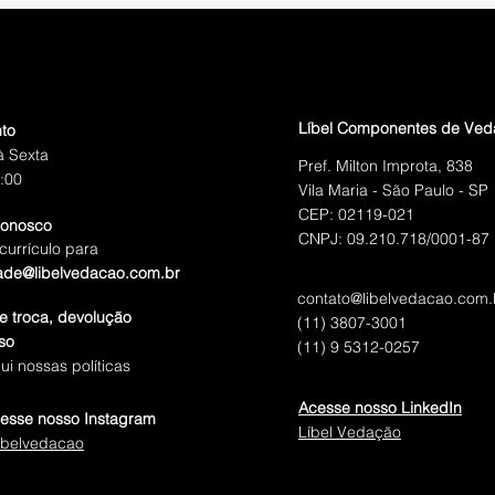
Líbel Componentes de Ve
to
 Sexta
Pref. Milton Improta, 838
:00
Vila Maria - São Paulo - SP
CEP: 02119-021
conosco
CNPJ: 09.210.718/0001-87
currículo para
ade@libelvedacao.com.br
contato@libelvedacao.com.
de troca, devolução
(11) 3807-3001
so
(11) 9 5312-0257
ui nossas políticas
Acesse nosso LinkedIn
esse nosso Instagram
Líbel Vedação
ibelvedacao