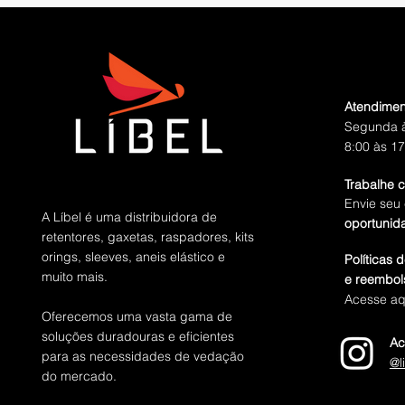
Atendimen
Segunda à
8:00 às 17
Trabalhe 
Envie seu 
A Líbel é uma distribuidora de
oportunid
retentores, gaxetas, raspadores, kits
orings, sleeves, aneis elástico e
Políticas 
muito mais.
e reembol
Acesse aq
Oferecemos uma vasta gama de
soluções duradouras e eficientes
Ac
para as necessidades de vedação
@l
do mercado.