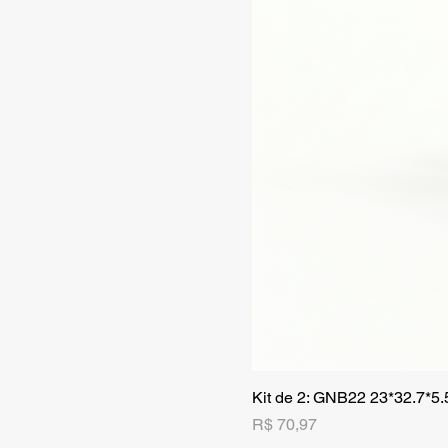
Kit de 2: GNB22 23*32.7*5
Preço
R$ 70,97