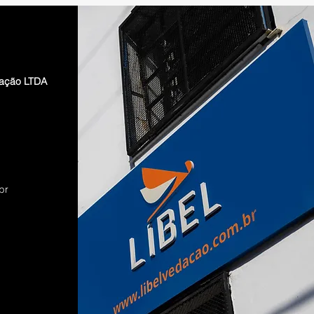
dação LTDA
br