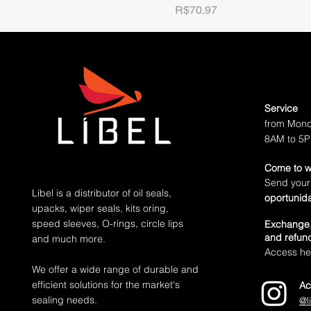
Price
R$70.97
Service
from Mond
8AM to 5
Come to w
Send your
Líbel is a distributor of oil seals,
oportunid
upacks, wiper seals, kits oring,
speed sleeves, O-rings, circle lips
Exchange,
and refund
and much more.
Access her
We offer a wide range of durable and
efficient solutions for the market's
Ac
sealing needs.
@l