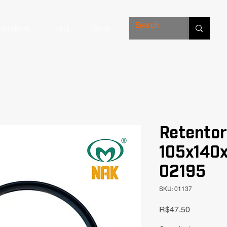
Solutions
FAQ
Store
Retentor
105x140
02195
SKU: 01137
Price
R$47.50