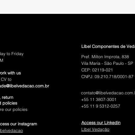
Líbel Componentes de Ve
ay to Friday
Pref. Milton Improta, 838
PM
Vila Maria - São Paulo - SP
CEP: 02119-021
ork with us
CNPJ: 09.210.718/0001-87
 CV to
ade@libelvedacao.com.br
contato@libelvedacao.com.
 return
+55 11 3807-3001
 policies
+55 11 9 5312-0257
e our policies
Access our Linkedin
cess our instagram
Líbel Vedação
ibelvedacao