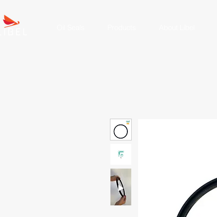
Oil Seals
Products
About Líbel