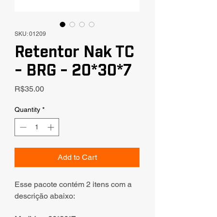
SKU: 01209
Retentor Nak TC
- BRG - 20*30*7
Price
R$35.00
Quantity
*
Add to Cart
Esse pacote contém 2 itens com a
descrição abaixo: