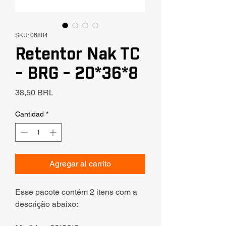
SKU: 06884
Retentor Nak TC
- BRG - 20*36*8
Precio
38,50 BRL
Cantidad
*
Agregar al carrito
Esse pacote contém 2 itens com a
descrição abaixo: