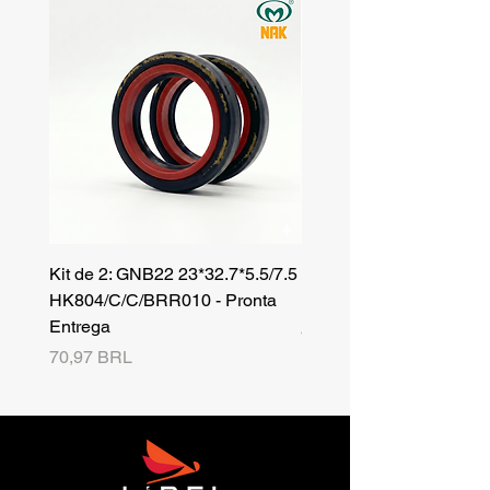
Kit de 2: GNB22 23*32.7*5.5/7.5
Kit de 3: TZR 19*33.3*8
HK804/C/C/BRR010 - Pronta
NK701B/C/C// - Pronta 
Entrega
Precio
42,25 BRL
Precio
70,97 BRL