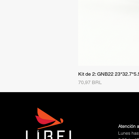
Kit de 2: GNB22 23*32.7*5
Precio
70,97 BRL
Atención a
Lunes has