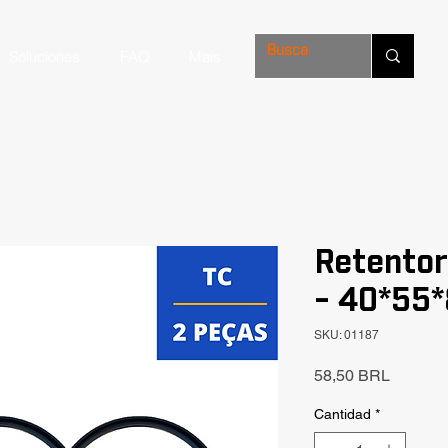
Soluciones
FAQ
Mais
Retentor
- 40*55*
SKU: 01187
Precio
58,50 BRL
Cantidad
*