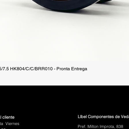
.5/7.5 HK804/C/C/BRR010 - Pronta Entrega
Vista rápida
Líbel Componentes de Ve
l cliente
ta Viernes
Pref. Milton Improta, 838