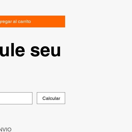
regar al carrito
ule seu
Calcular
NVIO