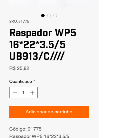
SKU: 91775
Raspador WP5
16*22*3.5/5
UB913/C////
Preço
R$ 25,82
Quantidade
*
Adicionar ao carrinho
Código: 91775
Raspador WP5 16*22*3.5/5