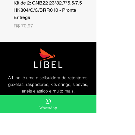
Kit de 2: GNB22 23*32.7*5.5/7.5
Kit de 3: TZR 19*33.3*8
HK804/C/C/BRR010 - Pronta
NK701B/C/C// - Pronta 
Entrega
Preço
R$ 42,25
Preço
R$ 70,97
A Líbel é uma distribuidora de retentores,
gaxetas, raspadores, kits orings, sleeves,
aneis elástico e muito mais.
Oferecemos uma vasta gama de soluções
WhatsApp
duradouras e eficientes para as
necessidades de vedação do mercado.
Líbel Componentes de Vedação LTDA