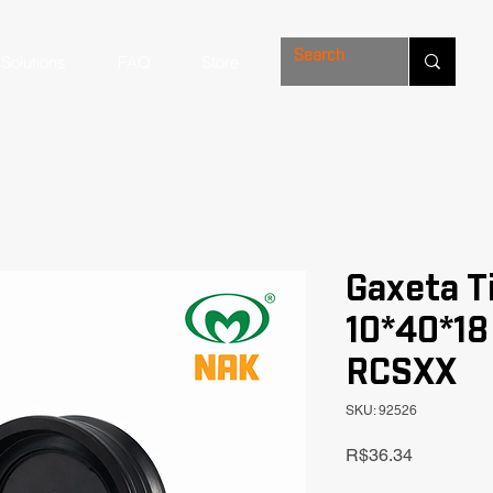
Solutions
FAQ
Store
Gaxeta T
10*40*18
RCSXX
SKU: 92526
Price
R$36.34