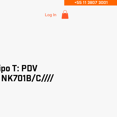
+55 11 3807 3001
Log In
ipo T: PDV
 NK701B/C////