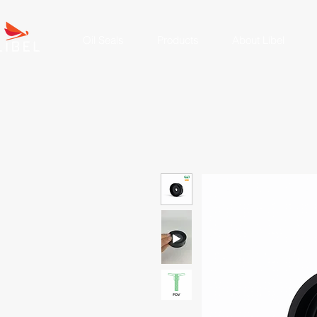
Oil Seals
Products
About Líbel