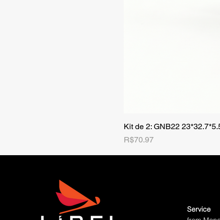
Kit de 2: GNB22 23*32.7*5
Price
R$70.97
Service