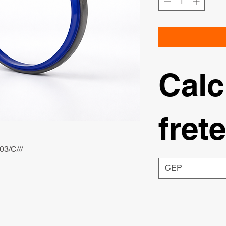
Calc
frete
3/C///