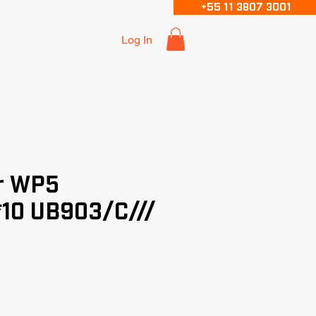
+55 11 3807 3001
Log In
r WP5
*10 UB903/C///