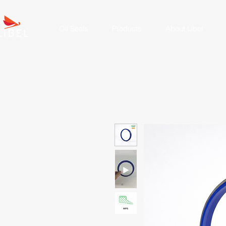
Oil Seals
Products
About Líbel