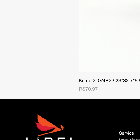
Kit de 2: GNB22 23*32.7*5
Price
R$70.97
Service