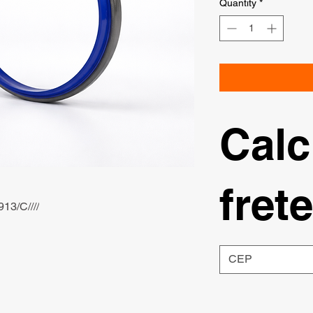
Quantity
*
Calc
frete
13/C////