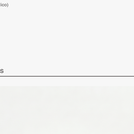
ico)
ts