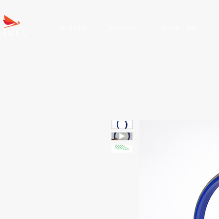
Oil Seals
Products
About Líbel