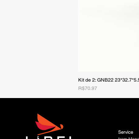
Kit de 2: GNB22 23*32.7*5
Price
R$70.97
Service