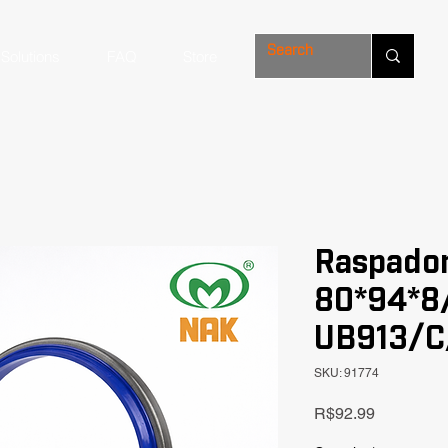
Solutions
FAQ
Store
Raspado
80*94*8/
UB913/C/
SKU: 91774
Price
R$92.99