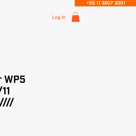
+55 11 3807 3001
Log In
r WP5
11
///