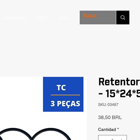
Soluciones
FAQ
Mais
Retentor
- 15*24*
SKU: 03487
Precio
38,50 BRL
Cantidad
*