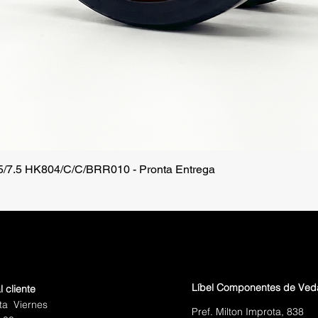
.5/7.5 HK804/C/C/BRR010 - Pronta Entrega
Vista rápida
Líbel Componentes de Ve
l cliente
ta Viernes
Pref. Milton Improta, 838