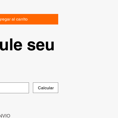
regar al carrito
ule seu
Calcular
NVIO