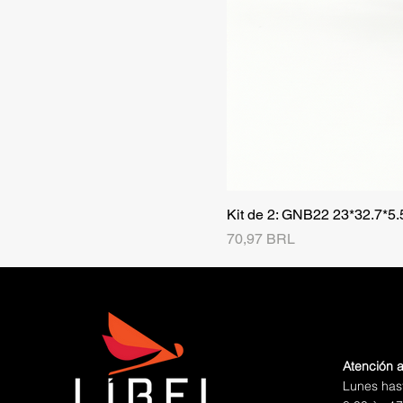
Kit de 2: GNB22 23*32.7*5
Precio
70,97 BRL
Atención a
Lunes has