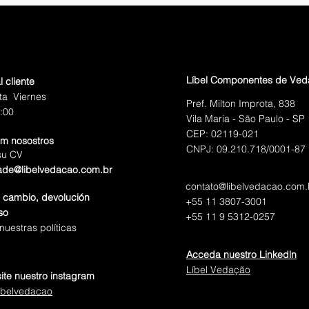
Líbel Componentes de Ve
l cliente
ta Viernes
Pref. Milton Improta, 838
:00
Vila Maria - São Paulo - SP
CEP: 02119-021
om nosostros
CNPJ: 09.210.718/0001-87
su CV
ade@libelvedacao.com.br
contato@libelvedacao.com.
e cambio, devolución
+55 11 3807-3001
so
+55 11 9 5312-0257
uestras políticas
Acceda nuestro Linkedln
Líbel Vedação
site nuestro instagram
ibelvedacao