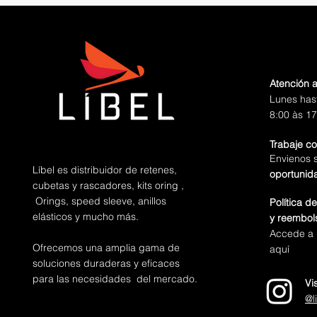
Atención a
Lunes has
8:00 às 17
Trabaje c
Envienos 
Líbel es distribuidor de retenes,
oportunid
cubetas y rascadores, kits oring ,
Orings, speed sleeve, anillos
Política d
elásticos y mucho más.
y reembol
Accede a n
Ofrecemos una amplia gama de
aquí
soluciones duraderas y eficaces
para las necesidades del mercado.
Vi
@l