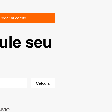
regar al carrito
ule seu
Calcular
NVIO