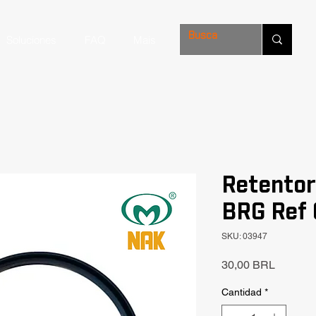
Soluciones
FAQ
Mais
Retento
BRG Ref
SKU: 03947
Precio
30,00 BRL
Cantidad
*