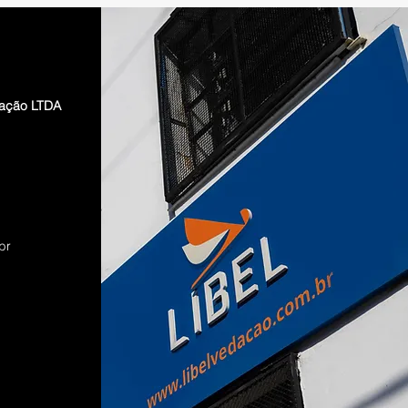
dação LTDA
br