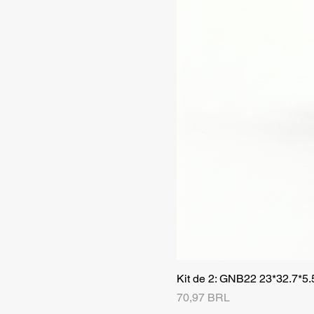
Kit de 2: GNB22 23*32.7*5
Precio
70,97 BRL