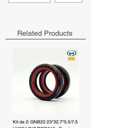
Related Products
Kit de 2: GNB22 23*32.7*5.5/7.5
Kit de 3: TZR 19*33.3*8