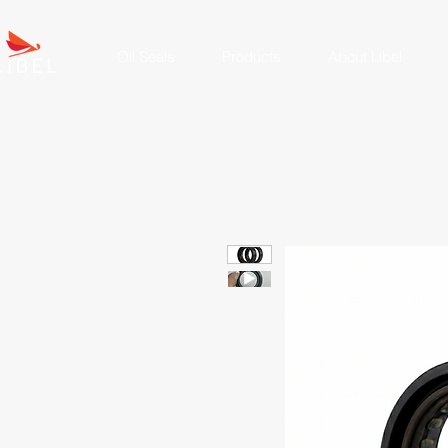
Oil Seals
Products
About Líbel