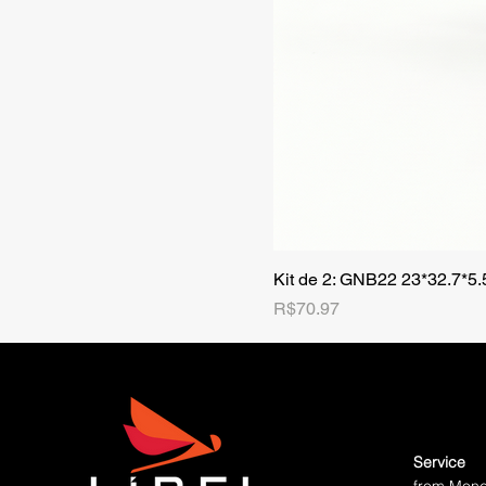
Kit de 2: GNB22 23*32.7*5
Price
R$70.97
Service