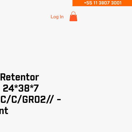
+55 11 3807 3001
Log In
 Retentor
 24*38*7
C/C/GR02// -
nt