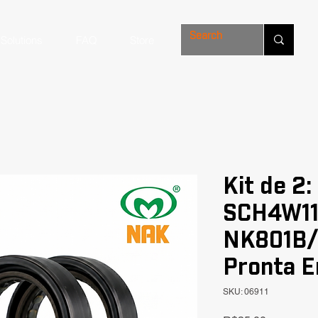
Solutions
FAQ
Store
Kit de 2:
SCH4W11
NK801B/
Pronta E
SKU: 06911