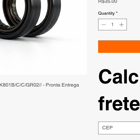
Price
R$35.00
Quantity
*
Calc
801B/C/C/GR02// - Pronta Entrega
frete